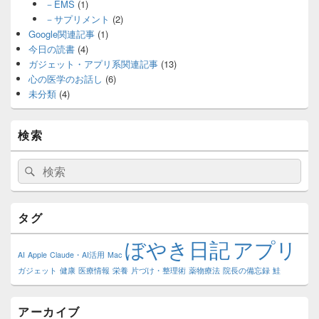
－EMS
(1)
－サプリメント
(2)
Google関連記事
(1)
今日の読書
(4)
ガジェット・アプリ系関連記事
(13)
心の医学のお話し
(6)
未分類
(4)
検索
検
検
索:
索
タグ
ぼやき日記
アプリ
AI
Apple
Claude・AI活用
Mac
ガジェット
健康
医療情報
栄養
片づけ・整理術
薬物療法
院長の備忘録
鮭
アーカイブ