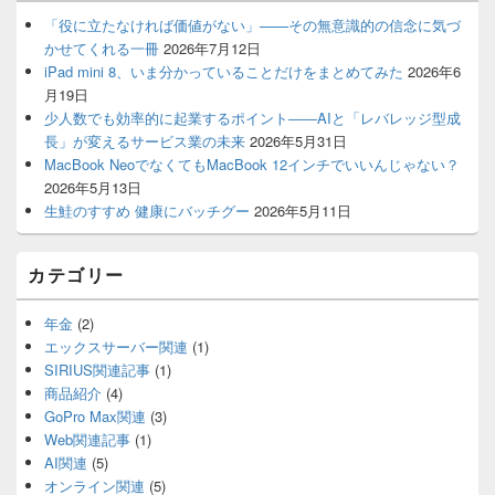
ン
サ
「役に立たなければ価値がない」——その無意識的の信念に気づ
イ
かせてくれる一冊
2026年7月12日
ド
iPad mini 8、いま分かっていることだけをまとめてみた
2026年6
バ
月19日
ー
少人数でも効率的に起業するポイント――AIと「レバレッジ型成
ウ
ィ
長」が変えるサービス業の未来
2026年5月31日
ジ
MacBook NeoでなくてもMacBook 12インチでいいんじゃない？
ェ
2026年5月13日
ッ
生鮭のすすめ 健康にバッチグー
2026年5月11日
ト
エ
リ
カテゴリー
ア
年金
(2)
エックスサーバー関連
(1)
SIRIUS関連記事
(1)
商品紹介
(4)
GoPro Max関連
(3)
Web関連記事
(1)
AI関連
(5)
オンライン関連
(5)