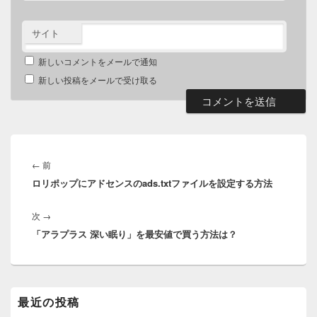
サイト
新しいコメントをメールで通知
新しい投稿をメールで受け取る
投
稿
前
←
前
ナ
ロリポップにアドセンスのads.txtファイルを設定する方法
の
ビ
投
ゲ
次
次
→
稿:
ー
「アラプラス 深い眠り」を最安値で買う方法は？
の
シ
投
ョ
稿:
ン
メ
最近の投稿
イ