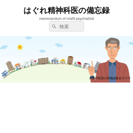
はぐれ精神科医の備忘録
memorandum of misfit psychiatrist
検
検
索:
索