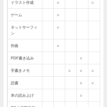
イラスト作成
○
○
ゲーム
○
ネットサーフィ
○
ン
作曲
○
PDF書き込み
○
手書きメモ
○
○
○
読書
○
○
本の読み上げ
○