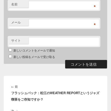
名前
*
メール
*
サイト
新しいコメントをメールで通知
新しい投稿をメールで受け取る
投
稿
前
←
前
ナ
フラッシュバック：松江のWEATHER REPORTというジャズ
の
ビ
喫茶をご存知ですか？
投
ゲ
稿:
ー
次
次
→