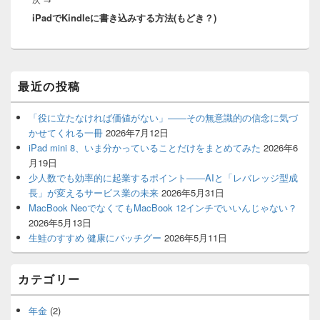
シ
iPadでKindleに書き込みする方法(もどき？)
の
ョ
投
ン
稿:
メ
最近の投稿
イ
ン
サ
「役に立たなければ価値がない」——その無意識的の信念に気づ
イ
かせてくれる一冊
2026年7月12日
ド
iPad mini 8、いま分かっていることだけをまとめてみた
2026年6
バ
月19日
ー
少人数でも効率的に起業するポイント――AIと「レバレッジ型成
ウ
ィ
長」が変えるサービス業の未来
2026年5月31日
ジ
MacBook NeoでなくてもMacBook 12インチでいいんじゃない？
ェ
2026年5月13日
ッ
生鮭のすすめ 健康にバッチグー
2026年5月11日
ト
エ
リ
カテゴリー
ア
年金
(2)