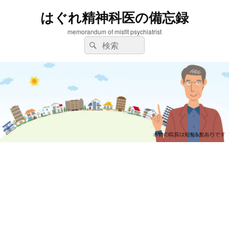
はぐれ精神科医の備忘録
memorandum of misfit psychiatrist
検
検
索:
索