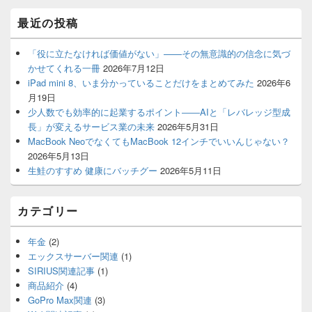
メ
最近の投稿
イ
ン
サ
「役に立たなければ価値がない」——その無意識的の信念に気づ
イ
かせてくれる一冊
2026年7月12日
ド
iPad mini 8、いま分かっていることだけをまとめてみた
2026年6
バ
月19日
ー
少人数でも効率的に起業するポイント――AIと「レバレッジ型成
ウ
ィ
長」が変えるサービス業の未来
2026年5月31日
ジ
MacBook NeoでなくてもMacBook 12インチでいいんじゃない？
ェ
2026年5月13日
ッ
生鮭のすすめ 健康にバッチグー
2026年5月11日
ト
エ
リ
カテゴリー
ア
年金
(2)
エックスサーバー関連
(1)
SIRIUS関連記事
(1)
商品紹介
(4)
GoPro Max関連
(3)