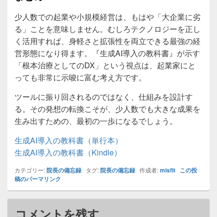
少人数での起業や小規模経営は、もはや「大企業に劣
る」ことを意味しません。むしろテクノロジーを正し
く活用すれば、身軽さと拡張性を両立できる最強の経
営形態になり得ます。『生成AI導入の教科書』が示す
「根本治療としてのDX」という視点は、起業家にと
っても非常に示唆に富む考え方です。
ツールに振り回されるのではなく、仕組みを設計す
る。その発想の転換こそが、少人数でも大きな成果を
生み出すための、最初の一歩になるでしょう。
生成AI導入の教科書（単行本）
生成AI導入の教科書（Kindle）
カテゴリー:
院長の備忘録
タグ:
院長の備忘録
作成者:
misfit
この投
稿のパーマリンク
コメントを残す