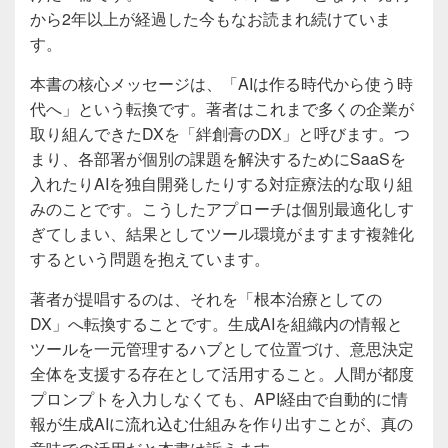
から2年以上が経過した今もなお読まれ続けていま
す。
本書の核心メッセージは、「AIは作る時代から使う時
代へ」という転換です。著者はこれまで多くの企業が
取り組んできたDXを「絆創膏のDX」と呼びます。つ
まり、各部署が個別の課題を解決するためにSaaSを
入れたりAIを独自開発したりする対症療法的な取り組
みのことです。こうしたアプローチは個別最適化しす
ぎてしまい、結果としてツール環境がますます複雑化
するという問題を抱えています。
著者が提唱するのは、それを「根本治療としての
DX」へ転換することです。生成AIを組織内の情報と
ツールを一元管理するハブとして位置づけ、意思決定
全体を支援する存在として活用すること。人間が都度
プロンプトを入力しなくても、API経由で自動的に情
報が生成AIに流れ込む仕組みを作り出すことが、真の