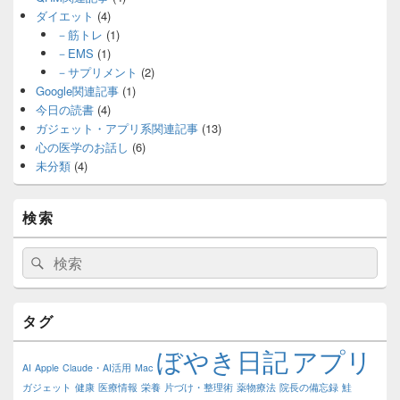
ダイエット
(4)
－筋トレ
(1)
－EMS
(1)
－サプリメント
(2)
Google関連記事
(1)
今日の読書
(4)
ガジェット・アプリ系関連記事
(13)
心の医学のお話し
(6)
未分類
(4)
検索
検
検
索:
索
タグ
ぼやき日記
アプリ
AI
Apple
Claude・AI活用
Mac
ガジェット
健康
医療情報
栄養
片づけ・整理術
薬物療法
院長の備忘録
鮭