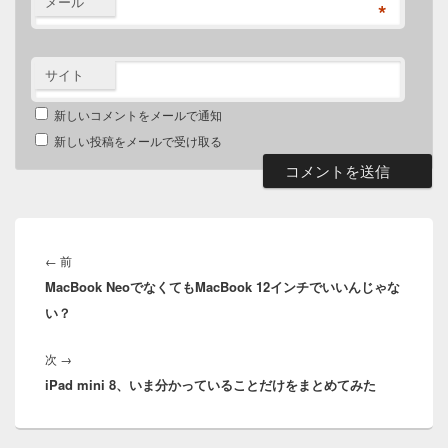
メール
*
サイト
新しいコメントをメールで通知
新しい投稿をメールで受け取る
投
稿
前
←
前
ナ
MacBook NeoでなくてもMacBook 12インチでいいんじゃな
の
ビ
い？
投
ゲ
稿:
ー
次
次
→
シ
iPad mini 8、いま分かっていることだけをまとめてみた
の
ョ
投
ン
稿: