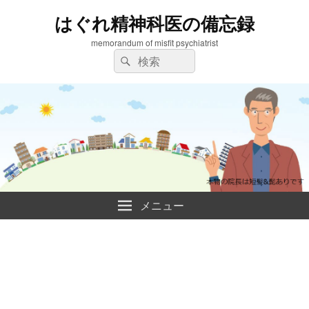
はぐれ精神科医の備忘録
memorandum of misfit psychiatrist
検
検
索:
索
メニュー