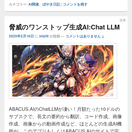
カテゴリー:
AI関連
、
ぼやき日記
|
コメントを残す
注目
脅威のワンストップ生成AI:Chat LLM
2025年2月16日
に
misfit
が投稿
—
コメントはありません ↓
ABACUS.AIのChatLLMが凄い！月額たった10ドルの
サブスクで、長文の要約から翻訳、コード作成、画像
作成、画像からの動画作成など、ほとんどの生成AI機
能が、このアプリもしくはABACUS.AIのサイトで完