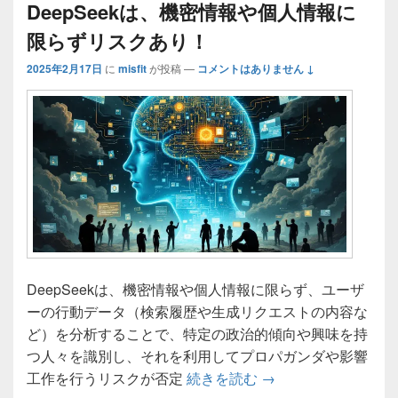
DeepSeekは、機密情報や個人情報に
限らずリスクあり！
2025年2月17日
に
misfit
が投稿
—
コメントはありません ↓
DeepSeekは、機密情報や個人情報に限らず、ユーザ
ーの行動データ（検索履歴や生成リクエストの内容な
ど）を分析することで、特定の政治的傾向や興味を持
つ人々を識別し、それを利用してプロパガンダや影響
DeepSeekは、
工作を行うリスクが否定
続きを読む
→