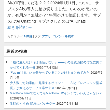
AIの軍門にくだる？？？2024年1月1日、ついに、サ
ブスクAIの導入に踏み切りました。いいのか悪いの
か、有用か？無駄か？1年間かけて検証します。 サブ
スは“AI Chatting” サブスクしたのは“AI Chatti
対人緊張に“AI chatting”はいかが？
続きを読む
→
カテゴリー:
AI関連
|
タグ:
アプリ
|
コメントを残す
メ
最近の投稿
イ
ン
サ
「役に立たなければ価値がない」——その無意識的の信念に気づ
イ
かせてくれる一冊
2026年7月12日
ド
iPad mini 8、いま分かっていることだけをまとめてみた
2026年6
バ
月19日
ー
少人数でも効率的に起業するポイント――AIと「レバレッジ型成
ウ
ィ
長」が変えるサービス業の未来
2026年5月31日
ジ
MacBook NeoでなくてもMacBook 12インチでいいんじゃない？
ェ
2026年5月13日
ッ
生鮭のすすめ 健康にバッチグー
2026年5月11日
ト
エ