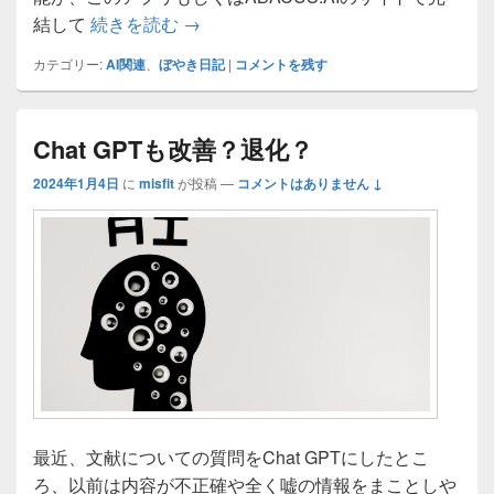
脅威のワンストップ生成AI:Chat LLM
結して
続きを読む
→
カテゴリー:
AI関連
、
ぼやき日記
|
コメントを残す
Chat GPTも改善？退化？
2024年1月4日
に
misfit
が投稿
—
コメントはありません ↓
最近、文献についての質問をChat GPTにしたとこ
ろ、以前は内容が不正確や全く嘘の情報をまことしや