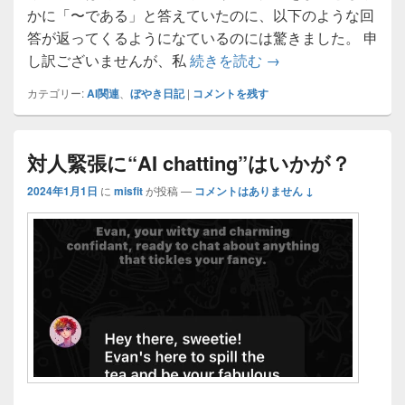
かに「〜である」と答えていたのに、以下のような回
答が返ってくるようになているのには驚きました。 申
Chat GPTも改善？
し訳ございませんが、私
続きを読む
→
カテゴリー:
AI関連
、
ぼやき日記
|
コメントを残す
対人緊張に“AI chatting”はいかが？
2024年1月1日
に
misfit
が投稿
—
コメントはありません ↓