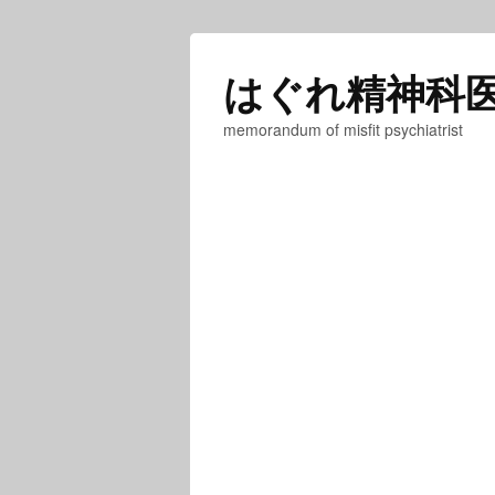
はぐれ精神科
memorandum of misfit psychiatrist