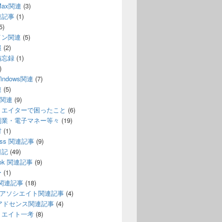
 Max関連
(3)
連記事
(1)
5)
イン関連
(5)
報
(2)
備忘録
(1)
)
indows関連
(7)
連
(5)
n関連
(9)
リエイターで困ったこと
(6)
副業・電子マネー等々
(19)
材
(1)
ress 関連記事
(9)
日記
(49)
ook 関連記事
(9)
ー
(1)
e 関連記事
(18)
onアソシエイト関連記事
(4)
leアドセンス関連記事
(4)
リエイト一考
(8)