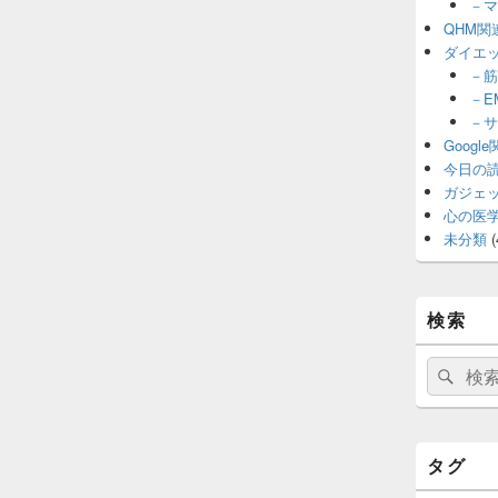
－マ
QHM関
ダイエ
－筋
－E
－サ
Googl
今日の
ガジェ
心の医
未分類
(
検索
検
検
索:
索
タグ