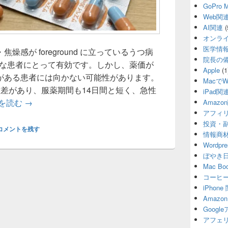
GoPro
Web関
AI関連
(
オンラ
医学情
感が foreground に立っているうつ病
院長の
要な患者にとって有効です。しかし、薬価が
Apple
(1
がある患者には向かない可能性があります。
MacでW
差があり、服薬期間も14日間と短く、急性
iPad関
ズラノロン(商品名ザズベイ)が向く人、向かない人
を読む
→
Amazo
アフィ
投資・
コメントを残す
情報商
Wordp
ぼやき
Mac B
コーヒ
iPhon
Amaz
Goog
アフェ