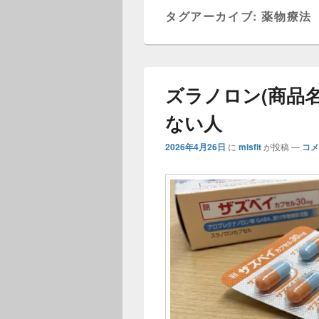
ニ
タグアーカイブ:
薬物療法
ュ
ー
ズラノロン(商品
ない人
2026年4月26日
に
misfit
が投稿
—
コメ