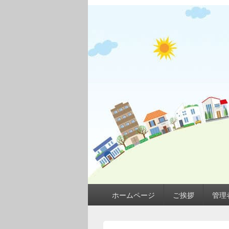
メ
ホームページ
ご挨拶
管理
イ
ン
メ