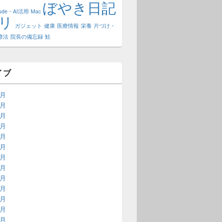
ぼやき日記
aude・AI活用
Mac
リ
ガジェット
健康
医療情報
栄養
片づけ・
療法
院長の備忘録
鮭
イブ
7月
6月
5月
4月
2月
1月
8月
3月
2月
1月
4月
3月
2月