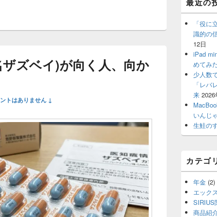
最近の
イ
ン
サ
「役に
イ
識的の
ド
12日
バ
iPad
ー
名ザズベイ)が向く人、向か
めてみ
ウ
ィ
少人数
ジ
「レバ
ェ
来
202
ントはありません ↓
ッ
MacBo
ト
いんじ
エ
生鮭の
リ
ア
カテゴ
年金
(2)
エック
SIRIU
商品紹