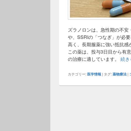
ズラノロンは、急性期の不安・焦燥
や、SSRIの「つなぎ」が必
高く、長期服薬に強い抵抗感
この薬は、投与3日目から有意
の治療に適しています。
続き
カテゴリー:
医学情報
|
タグ:
薬物療法
|