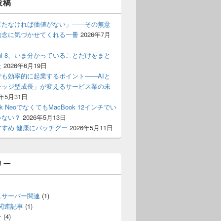
投稿
立たなければ価値がない」——その無意
信念に気づかせてくれる一冊
2026年7月
 mini 8、いま分かっていることだけをまと
た
2026年6月19日
でも効率的に起業するポイント――AIと
レッジ型成長」が変えるサービス業の未
6年5月31日
ok NeoでなくてもMacBook 12インチでい
ゃない？
2026年5月13日
すすめ 健康にバッチグー
2026年5月11日
リー
スサーバー関連
(1)
S関連記事
(1)
介
(4)