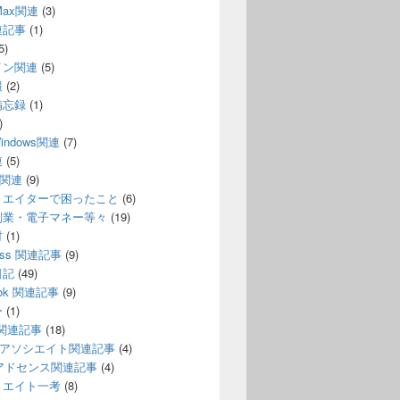
 Max関連
(3)
連記事
(1)
5)
イン関連
(5)
報
(2)
備忘録
(1)
)
indows関連
(7)
く解説
連
(5)
n関連
(9)
リエイターで困ったこと
(6)
副業・電子マネー等々
(19)
材
(1)
ress 関連記事
(9)
日記
(49)
ook 関連記事
(9)
ー
(1)
e 関連記事
(18)
onアソシエイト関連記事
(4)
leアドセンス関連記事
(4)
リエイト一考
(8)