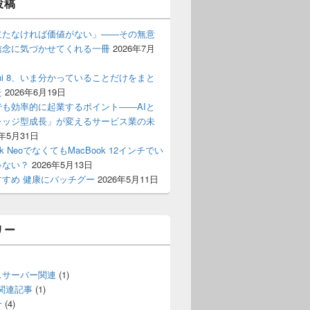
投稿
立たなければ価値がない」——その無意
信念に気づかせてくれる一冊
2026年7月
 mini 8、いま分かっていることだけをまと
た
2026年6月19日
でも効率的に起業するポイント――AIと
レッジ型成長」が変えるサービス業の未
6年5月31日
ok NeoでなくてもMacBook 12インチでい
ゃない？
2026年5月13日
すすめ 健康にバッチグー
2026年5月11日
リー
スサーバー関連
(1)
S関連記事
(1)
介
(4)