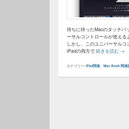
待ちに待ったMacのタッチパ
ーサルコントロールが使える
しかし、このユニバーサルコ
Ma
iPadの両方で
続きを読む
→
カテゴリー:
iPad関連
、
Mac Book 関