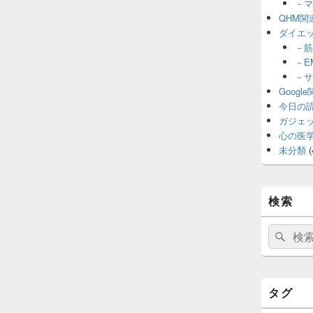
－マ
QHM関
ダイエ
－筋
－E
－サ
Googl
今日の
ガジェ
心の医
未分類
(
検索
検
検
索:
索
タグ