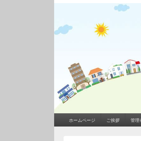
メ
ホームページ
ご挨拶
管理
イ
ン
メ