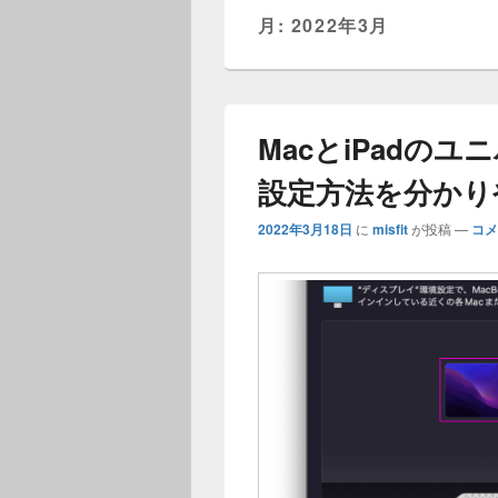
ニ
月:
2022年3月
ュ
ー
MacとiPadの
設定方法を分かり
2022年3月18日
に
misfit
が投稿
—
コメ