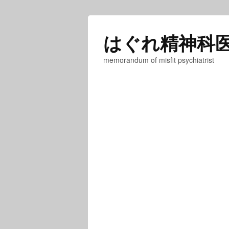
はぐれ精神科
memorandum of misfit psychiatrist