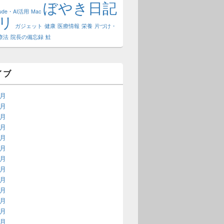
ぼやき日記
aude・AI活用
Mac
リ
ガジェット
健康
医療情報
栄養
片づけ・
療法
院長の備忘録
鮭
イブ
7月
6月
5月
4月
2月
1月
8月
3月
2月
1月
4月
3月
2月