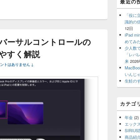
最近の
イ
ン
サ
「役に
イ
識的の
ド
12日
バ
iPad
ー
ユニバーサルコントロールの
めてみ
ウ
ィ
少人数
やすく解説
ジ
「レバ
ェ
来
202
ントはありません ↓
ッ
MacBo
ト
いんじ
エ
生鮭の
リ
ア
カテゴ
年金
(2)
エック
SIRIU
商品紹