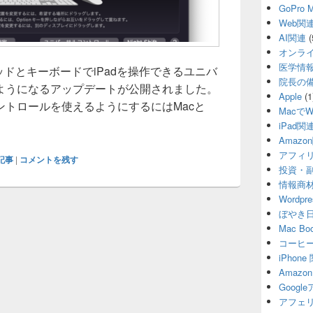
GoPro
Web関
AI関連
(
オンラ
医学情
ッドとキーボードでiPadを操作できるユニバ
院長の
ようになるアップデートが公開されました。
Apple
(1
ントロールを使えるようにするにはMacと
MacでW
cとiPadのユニバーサルコントロールの設定方法を分かりやす
iPad関
Amazo
アフィ
連記事
|
コメントを残す
投資・
情報商
Wordp
ぼやき
Mac B
コーヒ
iPhon
Amaz
Goog
アフェ