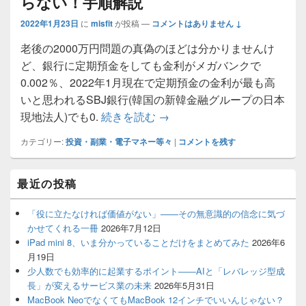
らない！手順解説
2022年1月23日
に
misfit
が投稿
—
コメントはありません ↓
老後の2000万円問題の真偽のほどは分かりませんけ
ど、銀行に定期預金をしても金利がメガバンクで
0.002％、2022年1月現在で定期預金の金利が最も高
いと思われるSBJ銀行(韓国の新韓金融グループの日本
ハピタスから「SBI証券の口
現地法人)でも0.
続きを読む
→
カテゴリー:
投資・副業・電子マネー等々
|
コメントを残す
メ
最近の投稿
イ
ン
サ
「役に立たなければ価値がない」——その無意識的の信念に気づ
イ
かせてくれる一冊
2026年7月12日
ド
iPad mini 8、いま分かっていることだけをまとめてみた
2026年6
バ
月19日
ー
少人数でも効率的に起業するポイント――AIと「レバレッジ型成
ウ
ィ
長」が変えるサービス業の未来
2026年5月31日
ジ
MacBook NeoでなくてもMacBook 12インチでいいんじゃない？