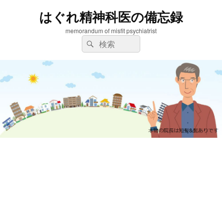
はぐれ精神科医の備忘録
memorandum of misfit psychiatrist
検
検
索:
索