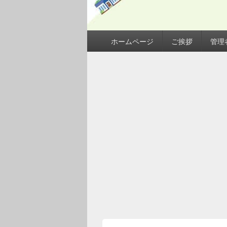
メ
ホームページ
ご挨拶
管理
イ
ン
メ
ニ
ュ
ー