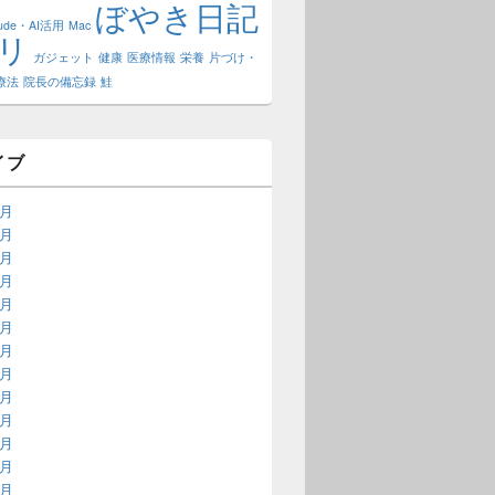
ぼやき日記
aude・AI活用
Mac
リ
ガジェット
健康
医療情報
栄養
片づけ・
療法
院長の備忘録
鮭
イブ
7月
6月
5月
4月
2月
1月
8月
3月
2月
1月
4月
3月
2月