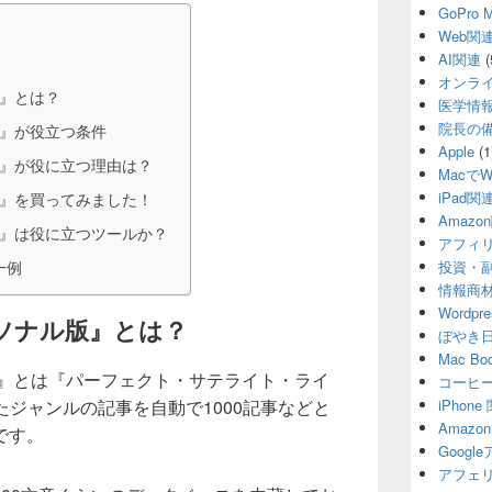
GoPro
Web関
AI関連
(
オンラ
版』とは？
医学情
院長の
ル版』が役立つ条件
Apple
(1
ル版』が役に立つ理由は？
MacでW
iPad関
ル版』を買ってみました！
Amazo
ル版』は役に立つツールか？
アフィ
一例
投資・
情報商
Wordp
ーソナル版』とは？
ぼやき
Mac B
版』とは『パーフェクト・サテライト・ライ
コーヒ
たジャンルの記事を自動で1000記事などと
iPhon
Amaz
です。
Goog
アフェ