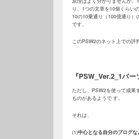
原理はよく分かりませんが、1
り、1つの文章を10個くらい
10の10乗通り（100億通
です。
このPSW2のネット上での評
『PSW_Ver.
2_1パ
ただし、PSW2を使って成
ものがあるようで す。
それは、
(1)
中心となる自分のブログな