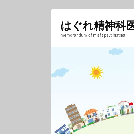
はぐれ精神科
memorandum of misfit psychiatrist