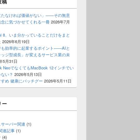
投稿
立たなければ価値がない」——その無意
信念に気づかせてくれる一冊
2026年7月
 mini 8、いま分かっていることだけをまと
た
2026年6月19日
でも効率的に起業するポイント――AIと
レッジ型成長」が変えるサービス業の未
6年5月31日
ok NeoでなくてもMacBook 12インチでい
ゃない？
2026年5月13日
すすめ 健康にバッチグー
2026年5月11日
リー
スサーバー関連
(1)
S関連記事
(1)
介
(4)