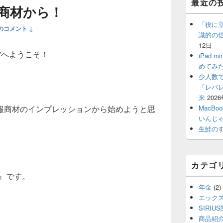
最近の
イ
商材から！
ン
サ
「役に
のコメント ↓
イ
識的の
ド
12日
バ
”へようこそ！
iPad
ー
めてみ
ウ
ィ
少人数
ジ
「レバ
ェ
来
202
ッ
報商材のインプレッションから始めようと思
MacBo
ト
いんじ
エ
生鮭の
リ
ア
カテゴ
版』です。
年金
(2)
エック
SIRIU
商品紹