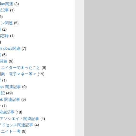
 Max関連
(3)
連記事
(1)
5)
イン関連
(5)
報
(2)
備忘録
(1)
)
indows関連
(7)
連
(5)
n関連
(9)
リエイターで困ったこと
(6)
副業・電子マネー等々
(19)
材
(1)
ress 関連記事
(9)
日記
(49)
ook 関連記事
(9)
ー
(1)
e 関連記事
(18)
onアソシエイト関連記事
(4)
leアドセンス関連記事
(4)
リエイト一考
(8)