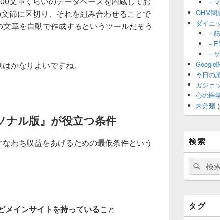
00文章くらいのデータベースを内蔵してお
－マ
の文節に区切り、それを組み合わせることで
QHM関
ダイエ
り）の文章を自動で作成するというツールだそう
－筋
－E
－サ
判はかなりよいですね。
Googl
今日の
ガジェ
心の医
未分類
(
ーソナル版』が役立つ条件
検索
果すなわち収益をあげるための最低条件という
検
検
索:
索
タグ
どメインサイトを持っている
こと